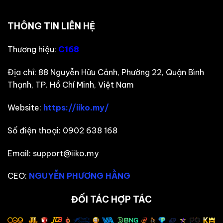
THÔNG TIN LIÊN HỆ
Thương hiệu:
C168
Địa chỉ:
88 Nguyễn Hữu Cảnh, Phường 22, Quận Bình
Thạnh, TP. Hồ Chí Minh, Việt Nam
Website:
https://iiko.my/
Số điện thoại:
0902 638 168
Email:
support@iiko.my
CEO:
NGUYỄN PHƯƠNG HẰNG
ĐỐI TÁC HỢP TÁC