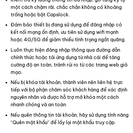
một cách chậm rãi, chắc chắn không có khoảng
trống hoặc bật Capslock.
Đảm bảo thiết bị đang sử dụng để đăng nhập có
kết nối mạng ổn định, ưu tiên sử dụng wifi mạnh
hoặc 4G/5G để giảm thiểu tình trạng ngắt quãng.
Luôn thực hiện đăng nhập thông qua đường dẫn
chính thức hoặc tải ứng dụng từ nhà cái để tăng
cường độ an toàn, tránh rủi ro từ các trang web giả
mạo.
Nếu bị khóa tài khoản, thành viên nên liên hệ trực
tiếp với bộ phận chăm sóc khách hàng để xác định
nguyên nhân và được hỗ trợ mở khóa một cách
nhanh chóng và an toàn.
Nếu quên thông tin tài khoản, hãy sử dụng tính năng
“Quên mật khẩu” để lấy lại mật khẩu truy cập.