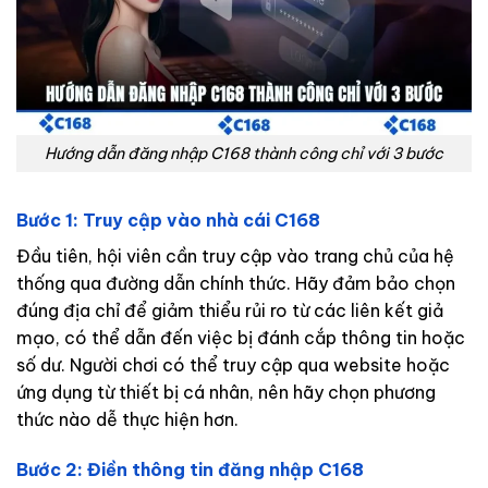
Hướng dẫn đăng nhập C168 thành công chỉ với 3 bước
Bước 1: Truy cập vào nhà cái C168
Đầu tiên, hội viên cần truy cập vào trang chủ của hệ
thống qua đường dẫn chính thức. Hãy đảm bảo chọn
đúng địa chỉ để giảm thiểu rủi ro từ các liên kết giả
mạo, có thể dẫn đến việc bị đánh cắp thông tin hoặc
số dư. Người chơi có thể truy cập qua website hoặc
ứng dụng từ thiết bị cá nhân, nên hãy chọn phương
thức nào dễ thực hiện hơn.
Bước 2: Điền thông tin đăng nhập C168