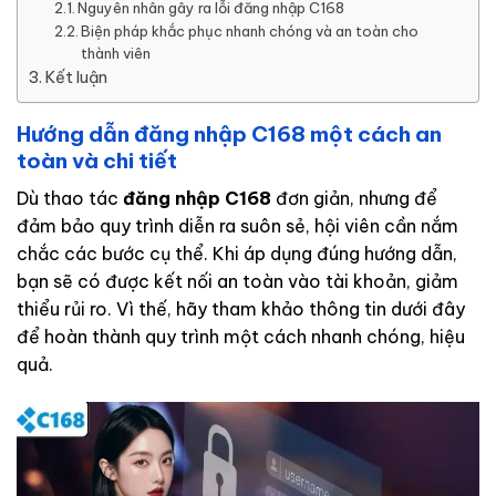
Nguyên nhân gây ra lỗi đăng nhập C168
Biện pháp khắc phục nhanh chóng và an toàn cho
thành viên
Kết luận
Hướng dẫn đăng nhập C168 một cách an
toàn và chi tiết
Dù thao tác
đăng nhập C168
đơn giản, nhưng để
đảm bảo quy trình diễn ra suôn sẻ, hội viên cần nắm
chắc các bước cụ thể. Khi áp dụng đúng hướng dẫn,
bạn sẽ có được kết nối an toàn vào tài khoản, giảm
thiểu rủi ro. Vì thế, hãy tham khảo thông tin dưới đây
để hoàn thành quy trình một cách nhanh chóng, hiệu
quả.