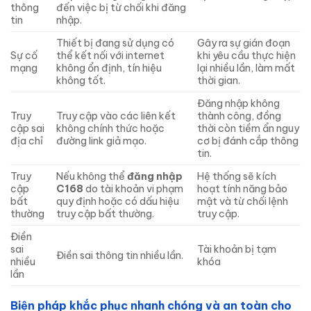
thông
đến việc bị từ chối khi đăng
tin
nhập.
Thiết bị đang sử dụng có
Gây ra sự gián đoạn
Sự cố
thể kết nối với internet
khi yêu cầu thực hiện
mạng
không ổn định, tín hiệu
lại nhiều lần, làm mất
không tốt.
thời gian.
Đăng nhập không
Truy
Truy cập vào các liên kết
thành công, đồng
cập sai
không chính thức hoặc
thời còn tiềm ẩn nguy
địa chỉ
đường link giả mạo.
cơ bị đánh cắp thông
tin.
Truy
Nếu không thể
đăng nhập
Hệ thống sẽ kích
cập
C168
do tài khoản vi phạm
hoạt tính năng bảo
bất
quy định hoặc có dấu hiệu
mật và từ chối lệnh
thường
truy cập bất thường.
truy cập.
Điền
sai
Tài khoản bị tạm
Điền sai thông tin nhiều lần.
nhiều
khóa
lần
Biện pháp khắc phục nhanh chóng và an toàn cho