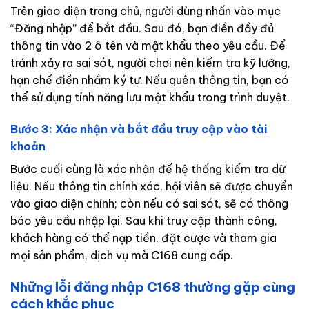
Trên giao diện trang chủ, người dùng nhấn vào mục
“Đăng nhập” để bắt đầu. Sau đó, bạn điền đầy đủ
thông tin vào 2 ô tên và mật khẩu theo yêu cầu. Để
tránh xảy ra sai sót, người chơi nên kiểm tra kỹ lưỡng,
hạn chế điền nhầm ký tự. Nếu quên thông tin, bạn có
thể sử dụng tính năng lưu mật khẩu trong trình duyệt.
Bước 3: Xác nhận và bắt đầu truy cập vào tài
khoản
Bước cuối cùng là xác nhận để hệ thống kiểm tra dữ
liệu. Nếu thông tin chính xác, hội viên sẽ được chuyển
vào giao diện chính; còn nếu có sai sót, sẽ có thông
báo yêu cầu nhập lại. Sau khi truy cập thành công,
khách hàng có thể nạp tiền, đặt cược và tham gia
mọi sản phẩm, dịch vụ mà C168 cung cấp.
Những lỗi đăng nhập C168 thường gặp cùng
cách khắc phục