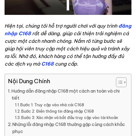
Hiện tại, chúng tôi hỗ trợ người chơi với quy trình
đăng
nhập C168
rất dễ dàng, giúp cải thiện trải nghiệm cá
cược một cách nhanh chóng. Nắm rõ từng bước sẽ
giúp hội viên truy cập một cách hiệu quả và tránh xảy
ra lỗi. Nhờ đó, khách hàng có thể tận hưởng đầy đủ
các dịch vụ mà
C168
cung cấp.
Nội Dung Chính
Hướng dẫn đăng nhập C168 một cách an toàn và chi
tiết
Bước 1: Truy cập vào nhà cái C168
Bước 2: Điền thông tin đăng nhập C168
Bước 3: Xác nhận và bắt đầu truy cập vào tài khoản
Những lỗi đăng nhập C168 thường gặp cùng cách khắc
phục