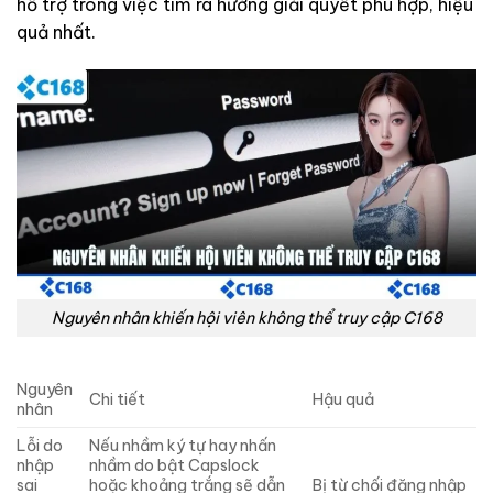
hỗ trợ trong việc tìm ra hướng giải quyết phù hợp, hiệu
quả nhất.
Nguyên nhân khiến hội viên không thể truy cập C168
Nguyên
Chi tiết
Hậu quả
nhân
Lỗi do
Nếu nhầm ký tự hay nhấn
nhập
nhầm do bật Capslock
sai
hoặc khoảng trắng sẽ dẫn
Bị từ chối đăng nhập