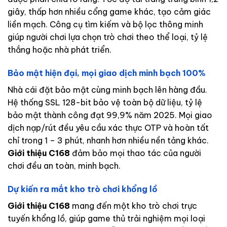
giây, thấp hơn nhiều cổng game khác, tạo cảm giác
liền mạch. Công cụ tìm kiếm và bộ lọc thông minh
giúp người chơi lựa chọn trò chơi theo thể loại, tỷ lệ
thắng hoặc nhà phát triển.
Bảo mật hiện đại, mọi giao dịch minh bạch 100%
Nhà cái đặt bảo mật cùng minh bạch lên hàng đầu.
Hệ thống SSL 128-bit bảo vệ toàn bộ dữ liệu, tỷ lệ
bảo mật thành công đạt 99,9% năm 2025. Mọi giao
dịch nạp/rút đều yêu cầu xác thực OTP và hoàn tất
chỉ trong 1 – 3 phút, nhanh hơn nhiều nền tảng khác.
Giới thiệu C168
đảm bảo mọi thao tác của người
chơi đều an toàn, minh bạch.
Dự kiến ra mắt kho trò chơi khổng lồ
Giới thiệu C168
mang đến một kho trò chơi trực
tuyến khổng lồ, giúp game thủ trải nghiệm mọi loại