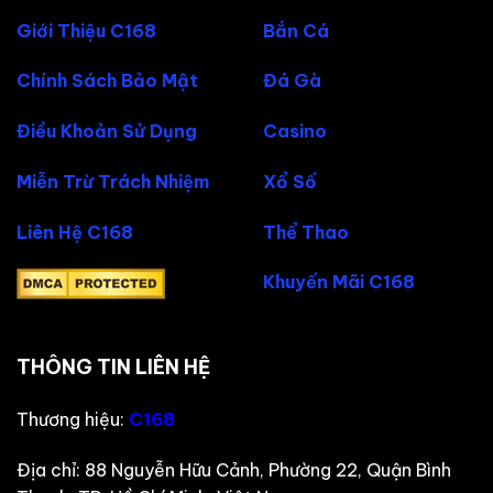
Giới Thiệu C168
Bắn Cá
Chính Sách Bảo Mật
Đá Gà
Điều Khoản Sử Dụng
Casino
Miễn Trừ Trách Nhiệm
Xổ Số
Liên Hệ C168
Thể Thao
Khuyến Mãi C168
THÔNG TIN LIÊN HỆ
Thương hiệu:
C168
Địa chỉ:
88 Nguyễn Hữu Cảnh, Phường 22, Quận Bình