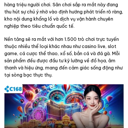
hàng triệu người chơi. Sân chơi sắp ra mắt này đang
thu hút sự chú ý nhờ vào định hướng phát triển rõ ràng,
kho nội dung khổng lồ và dịch vụ vận hành chuyên
nghiệp theo tiêu chuẩn quốc tế.
Nền tảng sẽ ra mắt với hơn 1.500 trò chơi trực tuyến
thuộc nhiều thể loại khác nhau như casino live, slot
game, cá cược thể thao, xổ số, bắn cá và đá gà. Mỗi
sản phẩm đều được đầu tư kỹ lưỡng về đồ họa, âm
thanh và hiệu ứng, mang đến cảm giác sống động như
tại sòng bạc thực thụ.