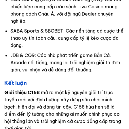
chiến lược cung cấp các sảnh Live Casino mang
phong cách Châu Á, với đội ngũ Dealer chuyên
nghiệp.
SABA Sports & SBOBET: Các nền tảng cá cược thể
thao uy tín toàn cầu, cung cấp tỷ lệ kèo cược đa
dạng.
JDB & CQ9: Các nhà phát triển game Bắn Cá,
Arcade nổi tiếng, mang lại trải nghiệm giải trí đơn
giản, vui nhộn và dễ dàng đổi thưởng.
Kết luận
Giới thiệu C168
mở ra một kỷ nguyên giải trí trực
tuyến mới với định hướng xây dựng sân chơi minh
bạch, hiện đại và đáng tin cậy. C168 hứa hẹn sẽ là
điểm đến lý tưởng cho những ai muốn chinh phục cơ
hội thắng lớn và trải nghiệm cá cược đẳng cấp trong
thời gian tới.