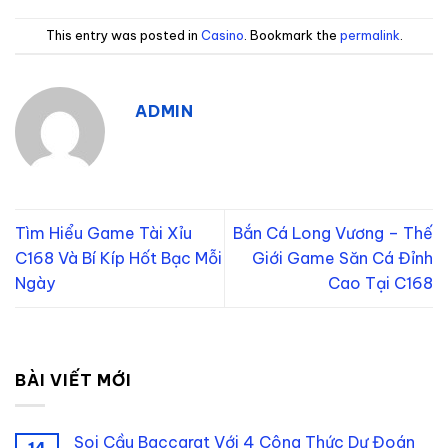
This entry was posted in
Casino
. Bookmark the
permalink
.
ADMIN
Tìm Hiểu Game Tài Xỉu
Bắn Cá Long Vương – Thế
C168 Và Bí Kíp Hốt Bạc Mỗi
Giới Game Săn Cá Đỉnh
Ngày
Cao Tại C168
BÀI VIẾT MỚI
Soi Cầu Baccarat Với 4 Công Thức Dự Đoán
14