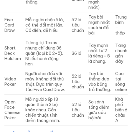
thắng.
mạnh
nhất).
Tay bài
Trung
Five
Mỗi người nhận 5 lá,
52 lá
mạnh nhất
bình
Card
có thể đổi một lần.
tiêu
sau khi đổi
–
Draw
Cổ điển, dễ hiểu.
chuẩn
bài.
thấp
Tương tự Texas
Tay mạnh
Tăng
Short
nhưng chỉ dùng 36
nhất từ 2
nhanh
Deck
quân (loại bỏ 2–5).
36 lá
lá riêng + 5
gần
Hold’em
Nhiều hành động
lá chung.
đây
hơn.
Người chơi đấu với
Tay bài
Cao
52 lá
Video
máy, không đối thủ
thắng dựa
tại
tiêu
Poker
thật. Dựa trên quy
vào bảng
sòng
chuẩn
tắc Five Card Draw.
trả thưởng.
online
Mỗi người xếp 13
Khá
Open
So sánh
quân thành 3 bộ
52 lá
phổ
Face
tổng điểm
khác nhau. Cần
tiêu
biến ở
Chinese
giữa các
chiến thuật tính
chuẩn
châu
Poker
bộ bài.
điểm thông minh.
Á