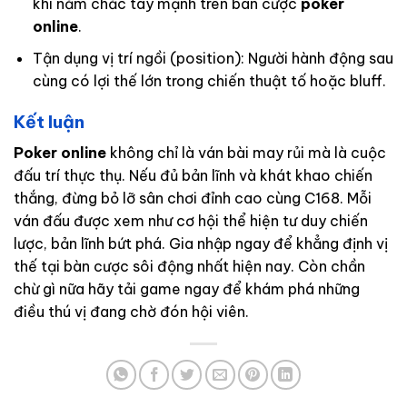
khi nắm chắc tay mạnh trên bàn cược
poker
online
.
Tận dụng vị trí ngồi (position): Người hành động sau
cùng có lợi thế lớn trong chiến thuật tố hoặc bluff.
Kết luận
Poker online
không chỉ là ván bài may rủi mà là cuộc
đấu trí thực thụ. Nếu đủ bản lĩnh và khát khao chiến
thắng, đừng bỏ lỡ sân chơi đỉnh cao cùng C168. Mỗi
ván đấu được xem như cơ hội thể hiện tư duy chiến
lược, bản lĩnh bứt phá. Gia nhập ngay để khẳng định vị
thế tại bàn cược sôi động nhất hiện nay. Còn chần
chừ gì nữa hãy tải game ngay để khám phá những
điều thú vị đang chờ đón hội viên.