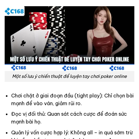
Một số lưu ý chiến thuật để luyện tay chơi poker online
Chơi chặt ở giai đoạn đầu (tight play): Chỉ chọn bài
mạnh để vào ván, giảm rủi ro.
Đọc vị đối thủ: Quan sát cách cược để đoán sức
mạnh bài họ.
Quản lý vốn cược hợp lý: Không all – in quá sớm trừ