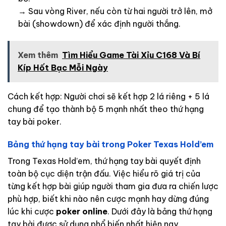
→ Sau vòng River, nếu còn từ hai người trở lên, mở
bài (showdown) để xác định người thắng.
Xem thêm
Tìm Hiểu Game Tài Xỉu C168 Và Bí
Kíp Hốt Bạc Mỗi Ngày
Cách kết hợp: Người chơi sẽ kết hợp 2 lá riêng + 5 lá
chung để tạo thành bộ 5 mạnh nhất theo thứ hạng
tay bài poker.
Bảng thứ hạng tay bài trong Poker Texas Hold’em
Trong Texas Hold’em, thứ hạng tay bài quyết định
toàn bộ cục diện trận đấu. Việc hiểu rõ giá trị của
từng kết hợp bài giúp người tham gia đưa ra chiến lược
phù hợp, biết khi nào nên cược mạnh hay dừng đúng
lúc khi cược
poker online
. Dưới đây là bảng thứ hạng
tay bài được sử dụng phổ biến nhất hiện nay.