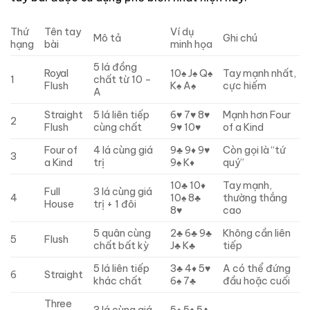
Thứ
Tên tay
Ví dụ
Mô tả
Ghi chú
hạng
bài
minh họa
5 lá đồng
Royal
10♠ J♠ Q♠
Tay mạnh nhất,
1
chất từ 10 –
Flush
K♠ A♠
cực hiếm
A
Straight
5 lá liên tiếp
6♥ 7♥ 8♥
Mạnh hơn Four
2
Flush
cùng chất
9♥ 10♥
of a Kind
Four of
4 lá cùng giá
9♣ 9♦ 9♥
Còn gọi là “tứ
3
a Kind
trị
9♠ K♦
quý”
10♣ 10♦
Tay mạnh,
Full
3 lá cùng giá
4
10♠ 8♣
thường thắng
House
trị + 1 đôi
8♥
cao
5 quân cùng
2♣ 6♣ 9♣
Không cần liên
5
Flush
chất bất kỳ
J♣ K♣
tiếp
5 lá liên tiếp
3♣ 4♦ 5♥
A có thể đứng
6
Straight
khác chất
6♠ 7♣
đầu hoặc cuối
Three