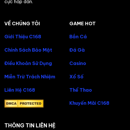
cực hấp dẫn.
VỀ CHÚNG TÔI
GAME HOT
Giới Thiệu C168
Bắn Cá
Chính Sách Bảo Mật
Đá Gà
Điều Khoản Sử Dụng
Casino
Miễn Trừ Trách Nhiệm
Xổ Số
Liên Hệ C168
Thể Thao
Khuyến Mãi C168
THÔNG TIN LIÊN HỆ